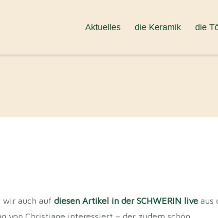
Aktuelles
die Keramik
die T
d wir auch auf
diesen Artikel in der SCHWERIN live
aus
 von Christiane interessiert – der zudem schön