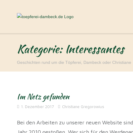
Direkt
zum
Inhalt
Kategorie:
Interessantes
Geschichten rund um die Töpferei, Dambeck oder Christiane
Im Netz gefunden
1. Dezember 2017
Christiane Gregorowius
Bei den Arbeiten zu unserer neuen Website sin
Jahr 2010 gestoßen. Wer sich für den Werdegang